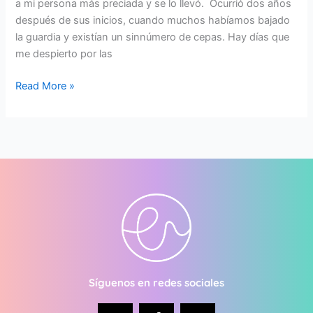
a mi persona más preciada y se lo llevó. Ocurrió dos años
después de sus inicios, cuando muchos habíamos bajado
la guardia y existían un sinnúmero de cepas. Hay días que
me despierto por las
Read More »
Síguenos en redes sociales
I
T
L