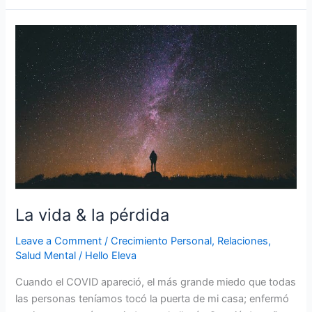
La
vida
&
la
pérdida
La vida & la pérdida
Leave a Comment
/
Crecimiento Personal
,
Relaciones
,
Salud Mental
/
Hello Eleva
Cuando el COVID apareció, el más grande miedo que todas
las personas teníamos tocó la puerta de mi casa; enfermó