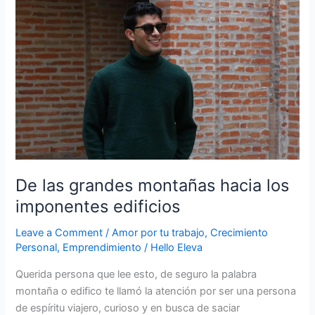
las
grandes
montañas
hacia
los
imponentes
edificios
De las grandes montañas hacia los
imponentes edificios
Leave a Comment
/
Amor por tu trabajo
,
Crecimiento
Personal
,
Emprendimiento
/
Hello Eleva
Querida persona que lee esto, de seguro la palabra
montaña o edifico te llamó la atención por ser una persona
de espíritu viajero, curioso y en busca de saciar