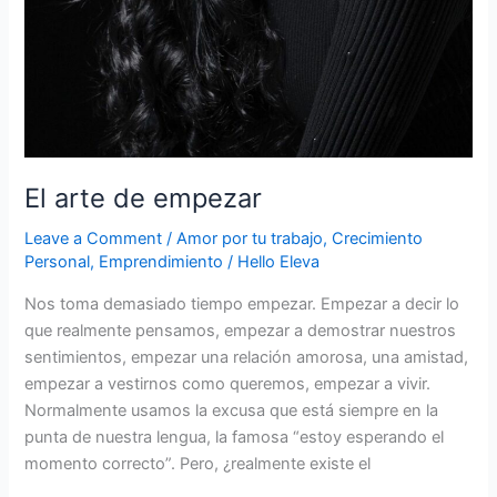
El arte de empezar
Leave a Comment
/
Amor por tu trabajo
,
Crecimiento
Personal
,
Emprendimiento
/
Hello Eleva
Nos toma demasiado tiempo empezar. Empezar a decir lo
que realmente pensamos, empezar a demostrar nuestros
sentimientos, empezar una relación amorosa, una amistad,
empezar a vestirnos como queremos, empezar a vivir.
Normalmente usamos la excusa que está siempre en la
punta de nuestra lengua, la famosa “estoy esperando el
momento correcto”. Pero, ¿realmente existe el