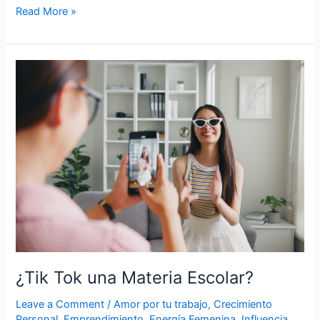
Read More »
¿Tik
Tok
una
Materia
Escolar?
¿Tik Tok una Materia Escolar?
Leave a Comment
/
Amor por tu trabajo
,
Crecimiento
Personal
,
Emprendimiento
,
Energía Femenina
,
Influencia