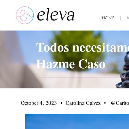
Skip
to
content
HOME
Todos necesitamo
Hazme Caso
October 4, 2023
Carolina Galvez
@carito