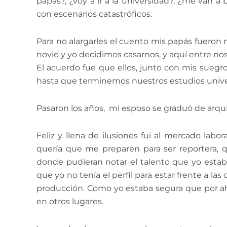
papás?, ¿voy a ir a la universidad?, ¿me van a 
con escenarios catastróficos.
Para no alargarles el cuento mis papás fueron
novio y yo decidimos casarnos, y aquí entre no
El acuerdo fue que ellos, junto con mis sueg
hasta que terminemos nuestros estudios univer
Pasaron los años, mi esposo se graduó de arqu
Feliz y llena de ilusiones fui al mercado la
quería que me preparen para ser reportera,
donde pudieran notar el talento que yo estab
que yo no tenía el perfil para estar frente a la
producción. Como yo estaba segura que por ahí
en otros lugares.