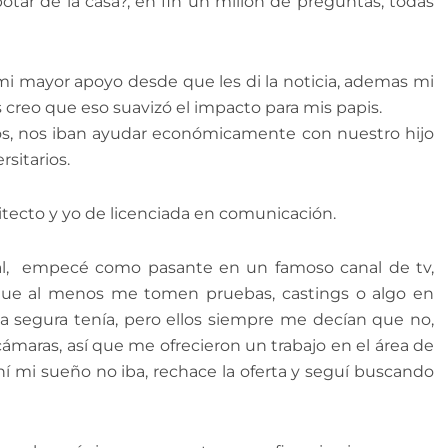
botar de la casa?, en fin un millón de preguntas, todas
 mi mayor apoyo desde que les di la noticia, ademas mi
s creo que eso suavizó el impacto para mis papis.
ros, nos iban ayudar económicamente con nuestro hijo
sitarios.
itecto y yo de licenciada en comunicación.
boral, empecé como pasante en un famoso canal de tv,
 que al menos me tomen pruebas, castings o algo en
a segura tenía, pero ellos siempre me decían que no,
s cámaras, así que me ofrecieron un trabajo en el área de
 mi sueño no iba, rechace la oferta y seguí buscando