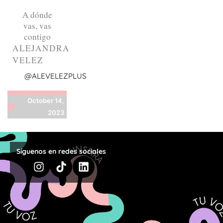
A dónde
vas, vas
contigo
ALEJANDRA
VELEZ
@ALEVELEZPLUS
October 14,
2023
Síguenos en redes sociales
Instagram
Tiktok
Linkedin