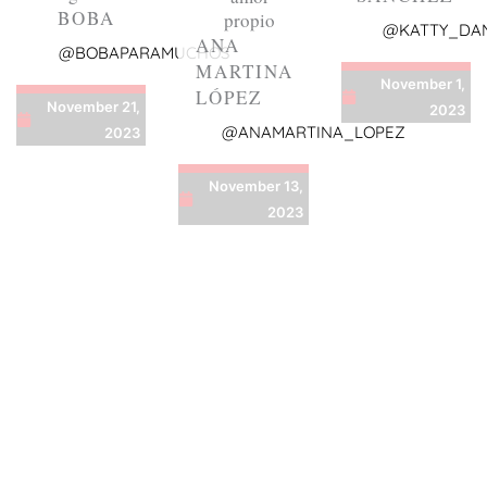
BOBA
propio
@KATTY_DA
ANA
@BOBAPARAMUCHOS
MARTINA
November 1,
LÓPEZ
November 21,
2023
@ANAMARTINA_LOPEZ
2023
November 13,
2023
A dónde vas, vas contigo