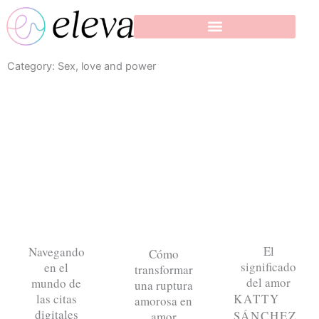
Skip
to
content
Category: Sex, love and power
El significado del amor
Navegando en el mundo de las citas digitales
Cómo transformar una ruptura amorosa en amor propio
El
Navegando
Cómo
significado
en el
transformar
del amor
mundo de
una ruptura
las citas
KATTY
amorosa en
digitales
SÁNCHEZ
amor