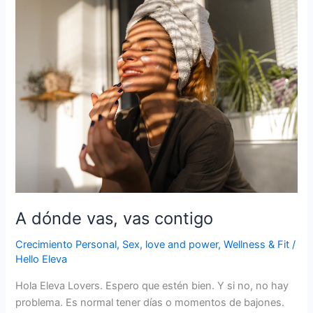
A
dónde
vas,
vas
contigo
A dónde vas, vas contigo
Crecimiento Personal
,
Sex, love and power
,
Wellness & Fit
/
Hello Eleva
Hola Eleva Lovers. Espero que estén bien. Y si no, no hay
problema. Es normal tener días o momentos de bajones.